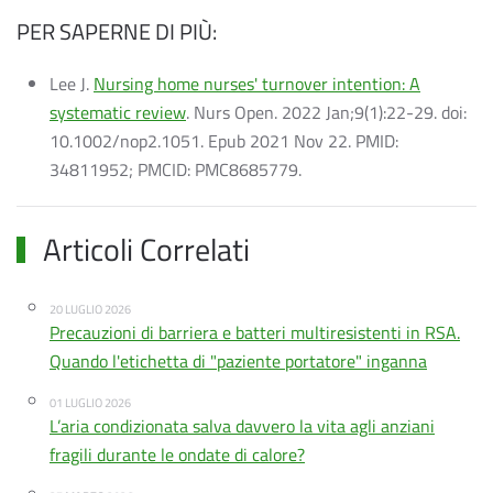
PER SAPERNE DI PIÙ:
Lee J.
Nursing home nurses' turnover intention: A
systematic review
. Nurs Open. 2022 Jan;9(1):22-29. doi:
10.1002/nop2.1051. Epub 2021 Nov 22. PMID:
34811952; PMCID: PMC8685779.
Articoli Correlati
20 LUGLIO 2026
Precauzioni di barriera e batteri multiresistenti in RSA.
Quando l'etichetta di "paziente portatore" inganna
01 LUGLIO 2026
L’aria condizionata salva davvero la vita agli anziani
fragili durante le ondate di calore?