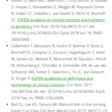
Volkert D, Beck AM, Cederholm T, Cruz-Jentoft A, Goisser
S, Hooper L, Kiesswetter E, Maggio M, Raynaud-Simon
A, Sieber CC, Sobotka L, van Asselt D, Wirth R, Bischoff
SC.
ESPEN guideline on clinical nutrition and hydration
in geriatrics
. Clin Nutr. 2019 Feb;38(1):10-47. doi:
10.1016/j.clnu.2018.05.024. Epub 2018 Jun 18. PMID:
30005900.
Cederholm T, Barazzoni R, Austin P, Ballmer P, Biolo G,
Bischoff SC, Compher C, Correia I, Higashiguchi T, Holst
M, Jensen GL, Malone A, Muscaritoli M, Nyulasi I, Pirlich
M, Rothenberg E, Schindler K, Schneider SM, de van der
Schueren MA, Sieber C, Valentini L, Yu JC, Van Gossum
A, Singer P.
ESPEN guidelines on definitions and
terminology of clinical nutrition
. Clin Nutr. 2017
Feb;36(1):49-64. doi: 10.1016/j.clnu.2016.09.004. Epub
2016 Sep 14. PMID: 27642056.
Bell CL, Lee AS, Tamura BK. Malnutrition in the nursing
home. Curr Opin Clin Nutr Metab Care 2015;18(1):17-23.