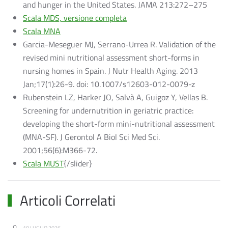
and hunger in the United States. JAMA 213:272–275
Scala MDS, versione completa
Scala MNA
Garcia-Meseguer MJ, Serrano-Urrea R. Validation of the
revised mini nutritional assessment short-forms in
nursing homes in Spain. J Nutr Health Aging. 2013
Jan;17(1):26-9. doi: 10.1007/s12603-012-0079-z
Rubenstein LZ, Harker JO, Salvà A, Guigoz Y, Vellas B.
Screening for undernutrition in geriatric practice:
developing the short-form mini-nutritional assessment
(MNA-SF). J Gerontol A Biol Sci Med Sci.
2001;56(6):M366-72.
Scala MUST
{/slider}
Articoli Correlati