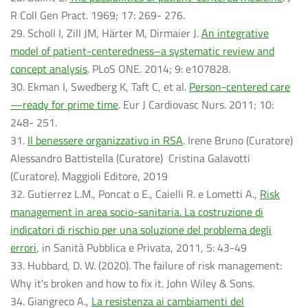
R Coll Gen Pract. 1969; 17: 269- 276.
29. Scholl I, Zill JM, Härter M, Dirmaier J.
An integrative
model of patient-centeredness–a systematic review and
concept analysis
. PLoS ONE. 2014; 9: e107828.
30. Ekman I, Swedberg K, Taft C, et al.
Person-centered care
—ready for prime time
. Eur J Cardiovasc Nurs. 2011; 10:
248- 251.
31.
Il benessere organizzativo in RSA
. Irene Bruno (Curatore)
Alessandro Battistella (Curatore) Cristina Galavotti
(Curatore). Maggioli Editore, 2019
32. Gutierrez L.M., Poncat o E., Caielli R. e Lometti A.,
Risk
management in area socio-sanitaria. La costruzione di
indicatori di rischio per una soluzione del problema degli
errori
, in Sanità Pubblica e Privata, 2011, 5: 43-49
33. Hubbard, D. W. (2020). The failure of risk management:
Why it's broken and how to fix it. John Wiley & Sons.
34. Giangreco A.,
La resistenza ai cambiamenti del