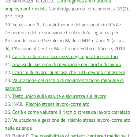
18. Simonazzi, A. (2009).
Care regimes and national
employment models
. Cambridge journal of economics, 33(2),
211-232.
19. Sebastiano A., La valutazione del personale in R.S.A.:
l’esperienza della Fondazione Centro di Accoglienza per
Anziani di Lonate Pozzolo, in Madera M.R. e Zaro A. (a cura
di), L’Anziano al Centro, Macchionne Editore, Varese, 2012
20.
Carichi di lavoro e sicurezza degli operatori sanitari
21.
Analisi del sistema di rilevazione dei carichi di lavoro
22.
I carichi di lavoro: qualcosa che tutti devono conoscere
23.
Valutazione del rischio di movimentazione manuale di
pazienti
24.
Testo unico sulla salute e sicurezza sul lavoro
25. INAIL.
Rischio stress lavoro-correlato
26.
Cos’è e come valutare il rischio stress da lavoro correlato
27.
Valutazione e gestione del rischio stress lavoro-correlato
nelle aziende
28. Balint E.
The possibilities of patient-centered medicine
. J