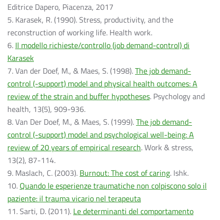
Editrice Dapero, Piacenza, 2017
5. Karasek, R. (1990). Stress, productivity, and the
reconstruction of working life. Health work.
6.
Il modello richieste/controllo (job demand-control) di
Karasek
7. Van der Doef, M., & Maes, S. (1998).
The job demand-
control (-support) model and physical health outcomes: A
review of the strain and buffer hypotheses
. Psychology and
health, 13(5), 909-936.
8. Van Der Doef, M., & Maes, S. (1999).
The job demand-
control (-support) model and psychological well-being: A
review of 20 years of empirical research
. Work & stress,
13(2), 87-114.
9. Maslach, C. (2003).
Burnout: The cost of caring
. Ishk.
10.
Quando le esperienze traumatiche non colpiscono solo il
paziente: il trauma vicario nel terapeuta
11. Sarti, D. (2011).
Le determinanti del comportamento